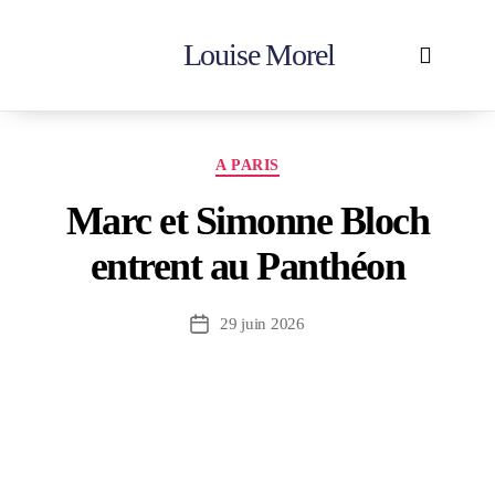
Louise Morel
Accueil
En action
Votre députée
Contactez-moi
A PARIS
Marc et Simonne Bloch
entrent au Panthéon
29 juin 2026