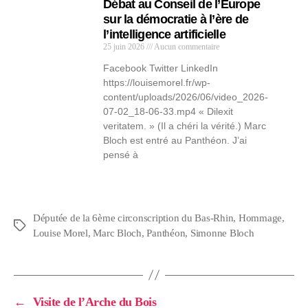
Débat au Conseil de l’Europe
sur la démocratie à l’ère de
l’intelligence artificielle
25 juin 2026
Aucun commentaire
Facebook Twitter LinkedIn
https://louisemorel.fr/wp-
content/uploads/2026/06/video_2026-
07-02_18-06-33.mp4 « Dilexit
veritatem. » (Il a chéri la vérité.) Marc
Bloch est entré au Panthéon. J’ai
pensé à
Députée de la 6ème circonscription du Bas-Rhin
,
Hommage
,
Louise Morel
,
Marc Bloch
,
Panthéon
,
Simonne Bloch
←
Visite de l’Arche du Bois