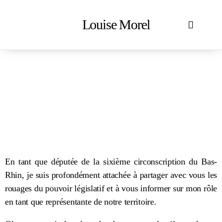
Louise Morel
Accueil
En action
Votre députée
Contactez-moi
Mon rôle de députée
En tant que députée de la sixième circonscription du Bas-
Rhin, je suis profondément attachée à partager avec vous les
rouages du pouvoir législatif et à vous informer sur mon rôle
en tant que représentante de notre territoire.