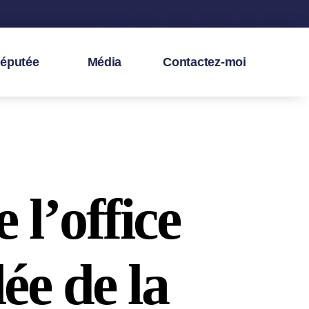
députée
Média
Contactez-moi
 l’office
ée de la