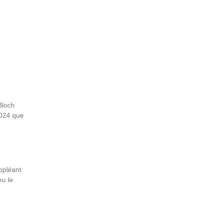
Bloch
2024 que
ppléant
eu le