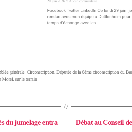
29 juin 2026
Aucun commentaire
Facebook Twitter LinkedIn Ce lundi 29 juin, j
rendue avec mon équipe à Duttlenheim pour
temps d’échange avec les
blée générale
,
Circonscription
,
Députée de la 6ème circonscription du Ba
e Morel
,
sur le terrain
tés du jumelage entra
Débat au Conseil de