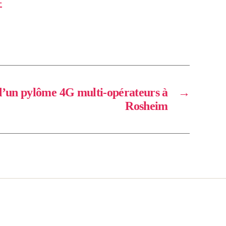
-
d’un pylôme 4G multi-opérateurs à
→
Rosheim