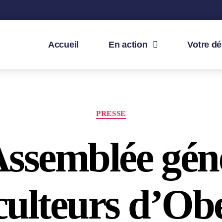
Accueil
En action
Votre d
PRESSE
ssemblée géné
culteurs d’Obe