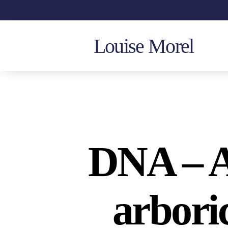
Louise Morel
DNA – A
arbori