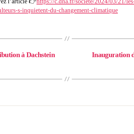
ez l’article 👉
https://c.dna.fr/societe/2024/03/21/les
ulteurs-s-inquietent-du-changement-climatique
ribution à Dachstein
Inauguration 