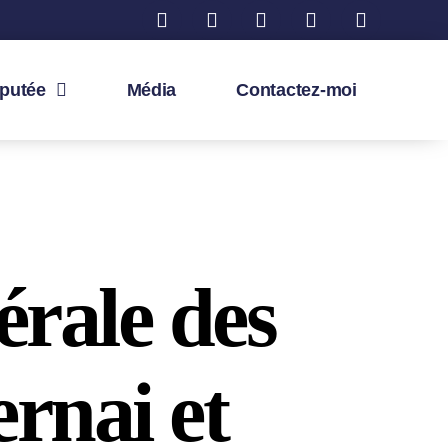
éputée
Média
Contactez-moi
rale des
rnai et