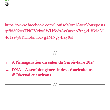
https://www.facebook.com/LouiseMorelAvecVous/posts
/pfbid02osTPhFVckySWHfWrr8yQnxno7tngkLfiWqM
4dTsz4j6YHi6bmGzvg1MNgy4fzy8ol
←
A l’inauguration du salon du Savoir-faire 2024
→
DNA – Assemblée générale des arboriculteurs
d’Obernai et environs