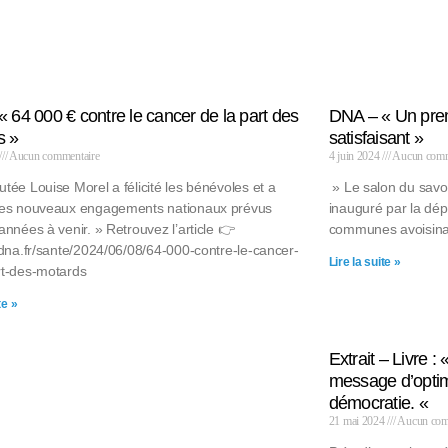
 64 000 € contre le cancer de la part des
DNA – « Un premi
s »
satisfaisant »
Aucun commentaire
4 juin 2024
Aucun comm
tée Louise Morel a félicité les bénévoles et a
» Le salon du savo
les nouveaux engagements nationaux prévus
inauguré par la dép
années à venir. » Retrouvez l’article 👉
communes avoisinan
c.dna.fr/sante/2024/06/08/64-000-contre-le-cancer-
Lire la suite »
rt-des-motards
te »
Extrait – Livre 
message d’optimi
démocratie. «
21 mai 2024
Aucun com