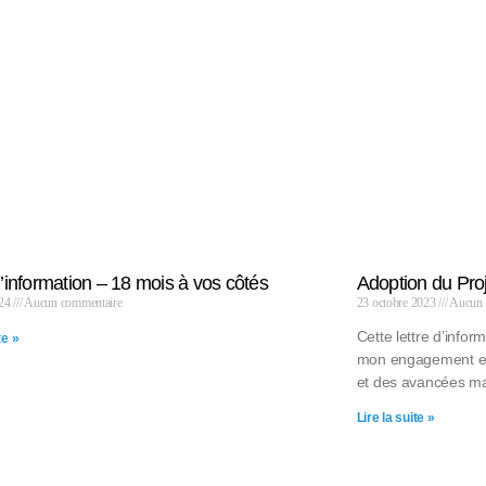
d’information – 18 mois à vos côtés
Adoption du Pro
024
Aucun commentaire
23 octobre 2023
Aucun 
Cette lettre d’infor
te »
mon engagement en
et des avancées ma
Lire la suite »