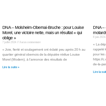
DNA – Molsheim-Obernai-Bruche : pour Louise
DNA – «
Morel, une victoire nette, mais un résultat « qui
motard
8 juin 2024
oblige »
7 juillet 2024
Aucun commentaire
« La dépu
rappelé 
« Joie, fierté et soulagement ont éclaté peu après 20 h au
pour les 
quartier général obernois de la députée réélue Louise
https://
Morel (Modem), à l’annonce des résultats de
de-la-pa
Lire la suite »
Lire la sui