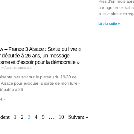
Près d’un mois après
partage un extrait s
suis le plus interro
Lire la suite »
ew – France 3 Alsace : Sortie du livre «
r députée à 26 ans, un message
isme et d’espoir pour la démocratie »
4
Aucun commentaire
résente hier soir sur le plateau du 19/20 de
 Alsace pour évoquer la sortie de mon livre «
députée à 26
te »
édent
1
2
3
4
5
…
10
Suivant »