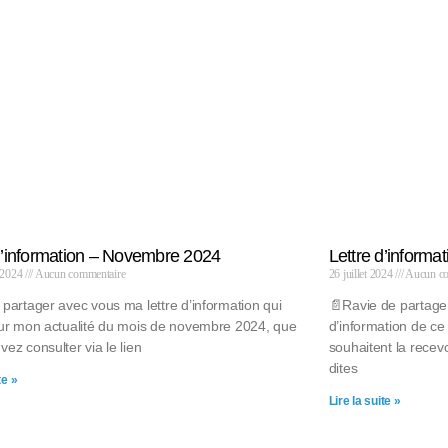
d’information – Novembre 2024
Lettre d’informat
 2024
Aucun commentaire
26 juillet 2024
Aucun co
 partager avec vous ma lettre d’information qui
📄Ravie de partage
sur mon actualité du mois de novembre 2024, que
d’information de c
ez consulter via le lien
souhaitent la recevo
dites
te »
Lire la suite »