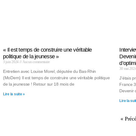
« Il est temps de construire une véritable
Intervi
politique de la jeunesse »
Deveni
3 juin 2024
Aucun commentaire
d’optim
30 mai 202
Entretien avec Louise Morel, députée du Bas-Rhin
(MoDem) Il est temps de construire une véritable politique
J’étais p
de la jeunesse ! Retour sur 18 mois de
France 3
Devenir 
Lire la suite »
Lire la sui
« Préc