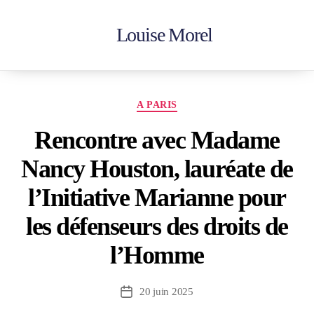
Louise Morel
Accueil
En action
Votre députée
Contactez-moi
A PARIS
Rencontre avec Madame
Nancy Houston, lauréate de
l’Initiative Marianne pour
les défenseurs des droits de
l’Homme
20 juin 2025