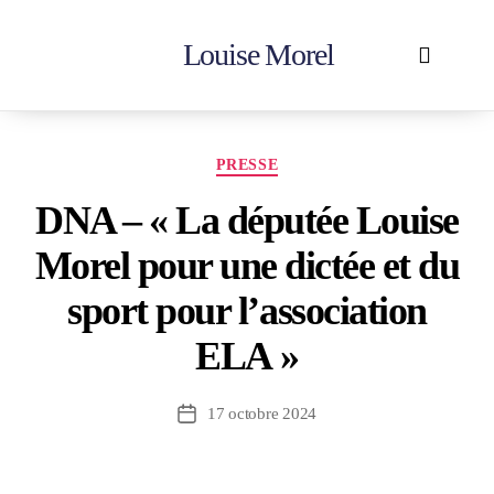
Louise Morel
Accueil
En action
Votre députée
Contactez-moi
PRESSE
DNA – « La députée Louise
Morel pour une dictée et du
sport pour l’association
ELA »
17 octobre 2024