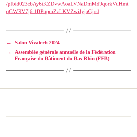
/pfbid023cbAy6iKZDvwAoaLVNaDmMd9qorkVuHmt
qGWRV7j6t1BPqpmZzLKVZwiJyjaGjrsl
←
Salon Vivatech 2024
→
Assemblée générale annuelle de la Fédération
Française du Bâtiment du Bas-Rhin (FFB)