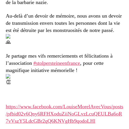
de la barbarie nazie.
Au-delà d’un devoir de mémoire, nous avons un devoir
de transmission envers toutes les personnes dont la vie
est été détruite par les monstruosités de notre passé.
Je partage mes vifs remerciements et félicitations à
l’association
#stolpersteineenfrance
, pour cette
magnifique initiative mémorielle !
https://www.facebook.com/LouiseMorelAvecVous/posts
/pfbid02v6Qny6RFHXoduZiiNoGLvzLcuQEULBa6oR
7vVszY5LdcGBr2qQ6KNVgHb9qodoLHl