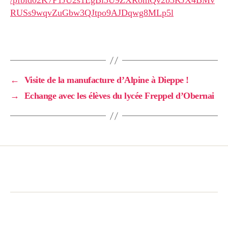
/pfbid02K7P1JU2s1EgBi3U9ZXRomQv2b3KJX4BMv
RUSs9wqvZuGbw3QJtpo9AJDqwg8MLp5l
←
Visite de la manufacture d’Alpine à Dieppe !
→
Echange avec les élèves du lycée Freppel d’Obernai