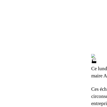
Ce lundi
maire A
Ces éch
circons
entrepri