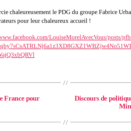
rcie chaleureusement le PDG du groupe Fabrice Urban
rateurs pour leur chaleureux accueil !
//www.facebook.com/LouiseMorelAvecVous/posts/pfb
rqby7sCsATRLNj6a1z3XD8GXZ1WBZjw4No51W
ajQ3xbQRVl
de France pour
Discours de politiq
Mini