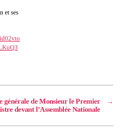
 et ses
id02vto
LKuQ3
ue générale de Monsieur le Premier
→
stre devant l’Assemblée Nationale