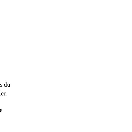
és du
er.
e