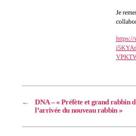
Je reme
collabo
https:
i5KYA
VPKTW
←
DNA – « Préfète et grand rabbin 
l’arrivée du nouveau rabbin »