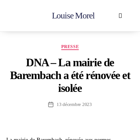
Louise Morel
Accueil
En action
Votre députée
Contactez-moi
PRESSE
DNA – La mairie de
Barembach a été rénovée et
isolée
13 décembre 2023
La mairie de Barembach, rénovée aux normes