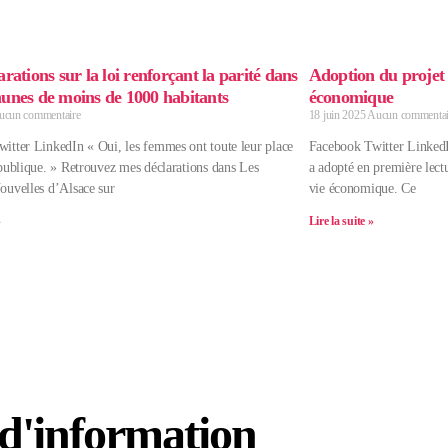
rations sur la loi renforçant la parité dans
Adoption du projet d
unes de moins de 1000 habitants
économique
ucun commentaire
18 juin 2025
Aucun commentai
itter LinkedIn « Oui, les femmes ont toute leur place
Facebook Twitter LinkedI
 publique. » Retrouvez mes déclarations dans Les
a adopté en première lectu
ouvelles d’Alsace sur
vie économique. Ce
»
Lire la suite »
 d'information