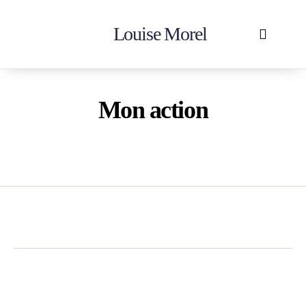
Louise Morel
Accueil
En action
Votre députée
Contactez-moi
Mon action